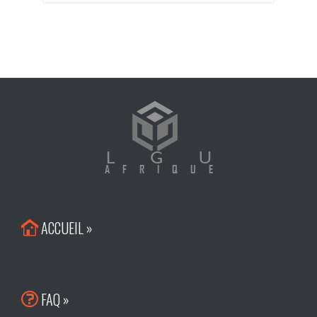
ACCUEIL »

FAQ »
