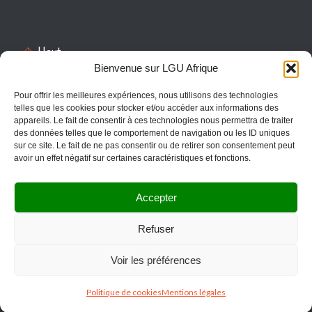
Haut

Bienvenue sur LGU Afrique
Pour offrir les meilleures expériences, nous utilisons des technologies
POURQUOI CHOISIR LES SERVICES LGU AFRIQUE ?
telles que les cookies pour stocker et/ou accéder aux informations des
appareils. Le fait de consentir à ces technologies nous permettra de traiter
La satisfaction, la prospérité, le sourire et la joie de nos clients sont
des données telles que le comportement de navigation ou les ID uniques
sur ce site. Le fait de ne pas consentir ou de retirer son consentement peut
nos bénéfices depuis 20 ans.
avoir un effet négatif sur certaines caractéristiques et fonctions.
La qualité de nos prestations, le professionnalisme de notre
personnel, la diversité de nos métiers font de nous
incontestablement le couteau suisse des entreprises de BTP,
Accepter
gestion immobilière et informatique.
Refuser

TELECHARGEZ NOTRE BROCHURE 2026
Voir les préférences
NOS SAVOIR-FAIRE
Politique de cookies
Mentions légales
BÂTIMENT →