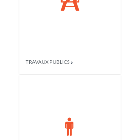

TRAVAUX PUBLICS

