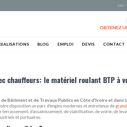
Lun – 
OBTENEZ UN
Aller
REALISATIONS
BLOG
EMPLOI
DEVIS
CONTACT
au
contenu
ec chauffeurs: le matériel roulant BTP à v
r de Bâtiment et de Travaux Publics en Côte d’Ivoire et dans 
votre disposition un parc d’engins modernes et entretenus de
grand
e terrassement, d’assainissement, de viabilisation, de voirie, de lev
striels et portuaires.