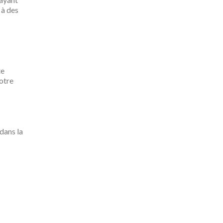
 à des
te
otre
dans la