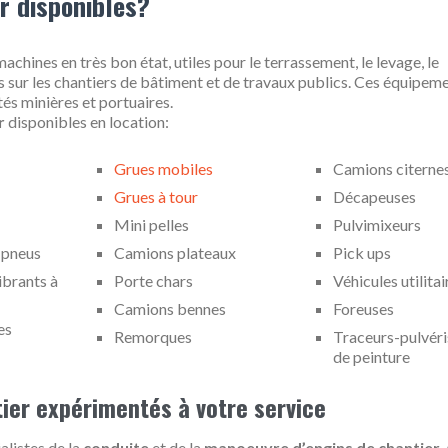
r disponibles?
achines en très bon état, utiles pour le terrassement, le levage, le
es sur les chantiers de bâtiment et de travaux publics. Ces équipem
tés minières et portuaires.
r
disponibles en location:
Grues mobiles
Camions citerne
Grues à tour
Décapeuses
Mini pelles
Pulvimixeurs
 pneus
Camions plateaux
Pick ups
brants à
Porte chars
Véhicules utilitai
Camions bennes
Foreuses
es
Remorques
Traceurs-pulvéri
de peinture
ier expérimentés à votre service
alistes de la
conduite
et de la
manoeuvre d’engins de chantier
,