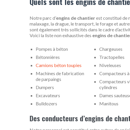
Quels sont les engins de chantie
Notre parc d’
engins de chantier
est constitué de m
malaxage, la drague, le transport, le forage et autr
sont également très sollicités dans le cadre d’activi
Voici la liste non exhaustive des
engins de chantie
Pompes à béton
Chargeuses
Bétonnières
Tractopelles
Camions béton toupies
Niveleuses
Machines de fabrication
Compacteurs à
de parpaings
Compacteurs vi
Dumpers
cylindres
Excavateurs
Dames sauteus
Bulldozers
Manitous
Des conducteurs d’engins de chant
Notre personnel est constitué entre autres de spéci