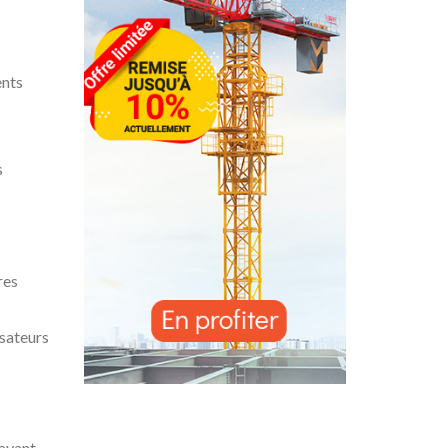
ents
s
res
sateurs
 ayant