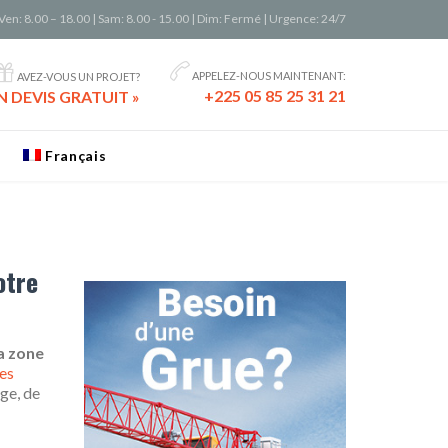
Ven: 8.00 – 18.00 | Sam: 8.00 - 15.00 | Dim: Fermé | Urgence: 24/7


APPELEZ-NOUS MAINTENANT:
AVEZ-VOUS UN PROJET?
+225 05 85 25 31 21
 DEVIS GRATUIT »
Français
otre
la zone
es
age, de