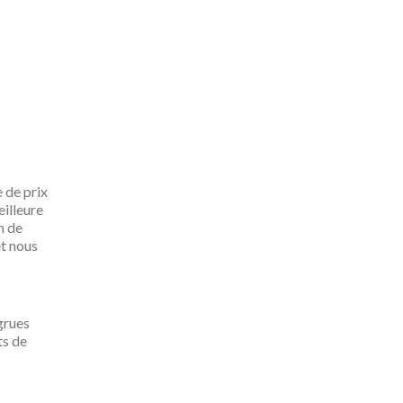
 de prix
eilleure
n de
t nous
grues
ts de