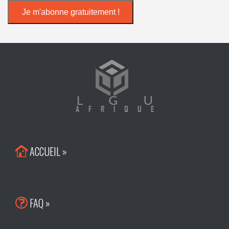
ACCUEIL »

FAQ »
