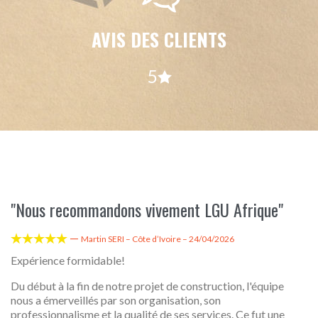
AVIS DES CLIENTS
5

"Nous recommandons vivement LGU Afrique"
—





Martin SERI – Côte d’Ivoire – 24/04/2026
Expérience formidable!
Du début à la fin de notre projet de construction, l'équipe
nous a émerveillés par son organisation, son
professionnalisme et la qualité de ses services. Ce fut une