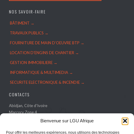
NOS SAVOIR-FAIRE
BÂTIMENT →
TRAVAUX PUBLICS →
FOURNITURE DE MAIN D’OEUVRE BTP →
LOCATION D’ENGINS DE CHANTIER →
GESTION IMMOBILIERE →
INFORMATIQUE & MULTIMEDIA →
SECURITE ELECTRONIQUE & INCENDIE →
CONTACTS
Abidjan, Côte d’Ivoire
Marcory Zone 4
Bienvenue sur LGU Afrique
Tel.: (+225) 27 22 27 67 57
Pour offrir les meilleures expériences, nous utilisons des technologies
WhatsApp: (+225) 05 85 25 31 21