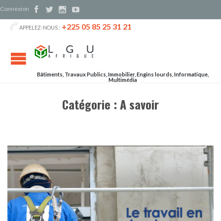
Connexion




+225 05 85 25 31 21

APPELEZ-NOUS :
Bâtiments, Travaux Publics, Immobilier, Engins lourds, Informatique,
Multimédia
Catégorie :
A savoir